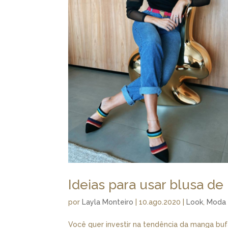
Ideias para usar blusa d
por
Layla Monteiro
|
10.ago.2020
|
Look
,
Moda
Você quer investir na tendência da manga buf