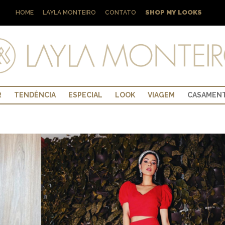
SHOP MY LOOKS
HOME
LAYLA MONTEIRO
CONTATO
R
TENDÊNCIA
ESPECIAL
LOOK
VIAGEM
CASAMEN