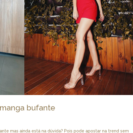
e manga bufante
ante mas ainda está na dúvida? Pois pode apostar na trend sem