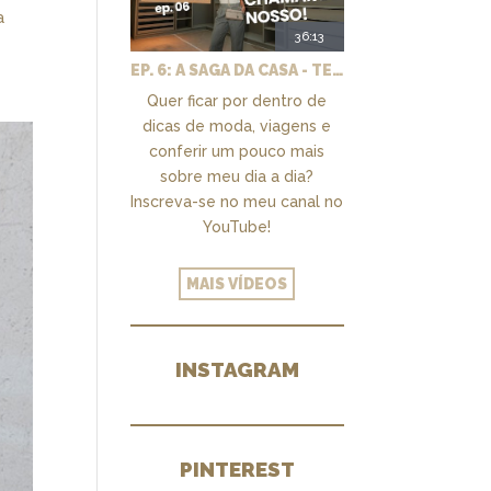
a
36:13
EP. 6: A SAGA DA CASA - TEMOS UM CLOSET PRA CHAMAR DE NOSSO + MARCENARIA E PAISAGISMO
Quer ficar por dentro de
dicas de moda, viagens e
conferir um pouco mais
sobre meu dia a dia?
Inscreva-se no meu canal no
YouTube!
MAIS VÍDEOS
INSTAGRAM
PINTEREST