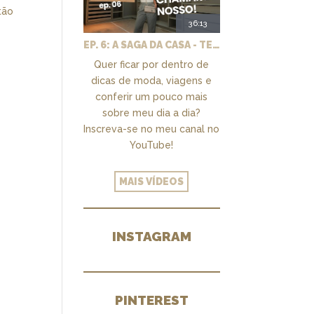
tão
36:13
EP. 6: A SAGA DA CASA - TEMOS UM CLOSET PRA CHAMAR DE NOSSO + MARCENARIA E PAISAGISMO
Quer ficar por dentro de
dicas de moda, viagens e
conferir um pouco mais
sobre meu dia a dia?
Inscreva-se no meu canal no
YouTube!
MAIS VÍDEOS
INSTAGRAM
PINTEREST