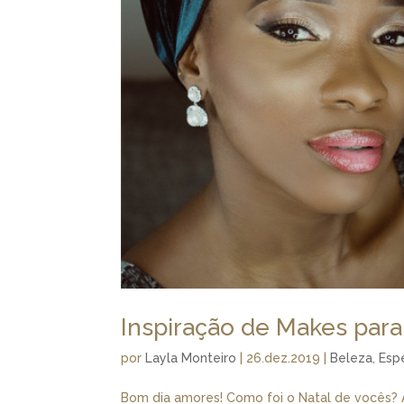
Inspiração de Makes para
por
Layla Monteiro
|
26.dez.2019
|
Beleza
,
Esp
Bom dia amores! Como foi o Natal de vocês? 