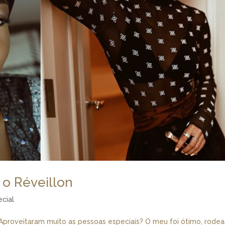
 o Réveillon
ecial
Aproveitaram muito as pessoas especiais? O meu foi ótimo, rode