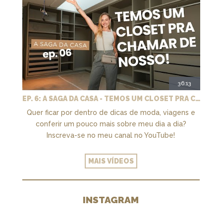
36:13
EP. 6: A SAGA DA CASA - TEMOS UM CLOSET PRA CHAMAR DE NOSSO + MARCENARIA E PAISAGISMO
Quer ficar por dentro de dicas de moda, viagens e
conferir um pouco mais sobre meu dia a dia?
Inscreva-se no meu canal no YouTube!
MAIS VÍDEOS
INSTAGRAM