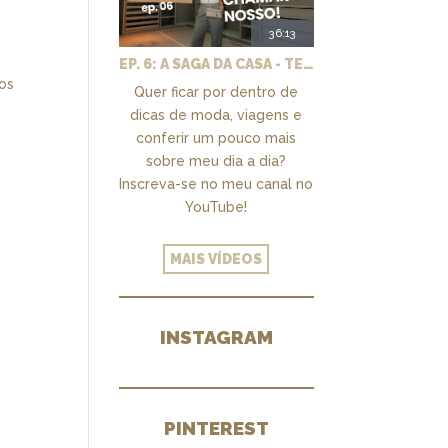
36:13
EP. 6: A SAGA DA CASA - TEMOS UM CLOSET PRA CHAMAR DE NOSSO + MARCENARIA E PAISAGISMO
os
Quer ficar por dentro de
dicas de moda, viagens e
conferir um pouco mais
sobre meu dia a dia?
Inscreva-se no meu canal no
YouTube!
MAIS VÍDEOS
INSTAGRAM
PINTEREST