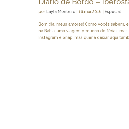
Diário de Bordo – Iberost
por
Layla Monteiro
|
16.mar.2016
|
Especial
Bom dia, meus amores! Como vocês sabem, eu
na Bahia, uma viagem pequena de férias, ma
Instagram e Snap, mas queria deixar aqui tamb