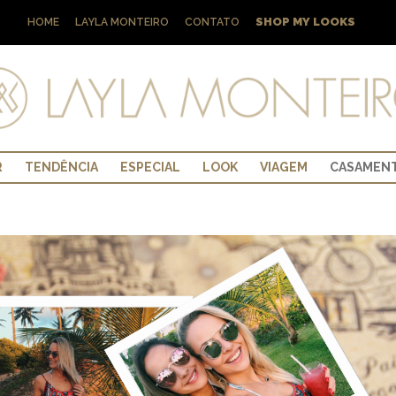
SHOP MY LOOKS
HOME
LAYLA MONTEIRO
CONTATO
R
TENDÊNCIA
ESPECIAL
LOOK
VIAGEM
CASAMEN