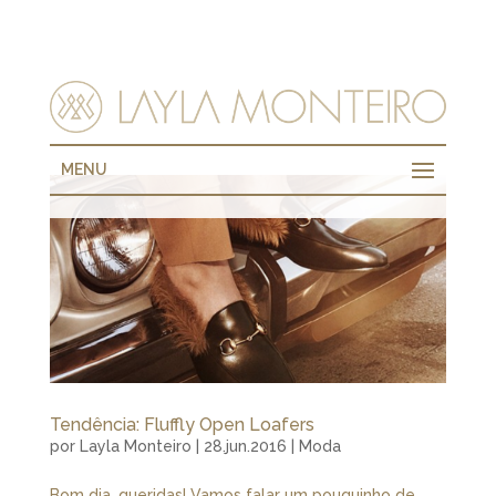
MENU
Tendência: Fluffly Open Loafers
por
Layla Monteiro
|
28.jun.2016
|
Moda
Bom dia, queridas! Vamos falar um pouquinho de