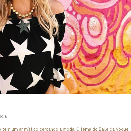
ncia
e tem um ar místico cercando a moda. O tema do Baile da Vogue