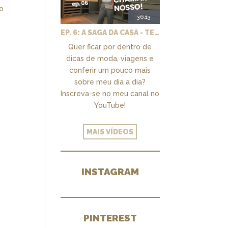
mo
36:13
EP. 6: A SAGA DA CASA - TEMOS UM CLOSET PRA CHAMAR DE NOSSO + MARCENARIA E PAISAGISMO
Quer ficar por dentro de
dicas de moda, viagens e
conferir um pouco mais
sobre meu dia a dia?
Inscreva-se no meu canal no
YouTube!
MAIS VÍDEOS
INSTAGRAM
PINTEREST