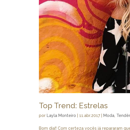
Top Trend: Estrelas
por
Layla Monteiro
|
11.abr.2017
|
Moda
,
Tendê
Bom dia!! Com certeza vocês já repararam qu