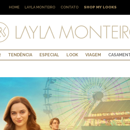
SHOP MY LOOKS
HOME
LAYLA MONTEIRO
CONTATO
R
TENDÊNCIA
ESPECIAL
LOOK
VIAGEM
CASAMEN