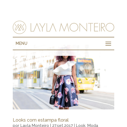
MENU
Looks com estampa floral
por
Layla Monteiro
|
27.set.2017
|
Look
,
Moda