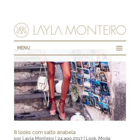
MENU
8 looks com salto anabela
por
Layla Monteiro
|
24.ago.2017
|
Look
,
Moda