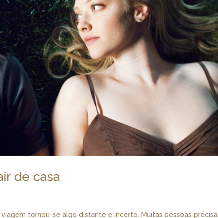
air de casa
viagem tornou-se algo distante e incerto. Muitas pessoas precis