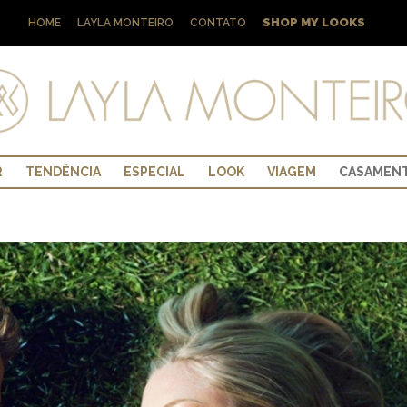
SHOP MY LOOKS
HOME
LAYLA MONTEIRO
CONTATO
R
TENDÊNCIA
ESPECIAL
LOOK
VIAGEM
CASAMEN