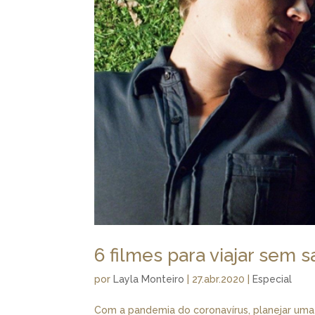
6 filmes para viajar sem s
por
Layla Monteiro
|
27.abr.2020
|
Especial
Com a pandemia do coronavírus, planejar uma 