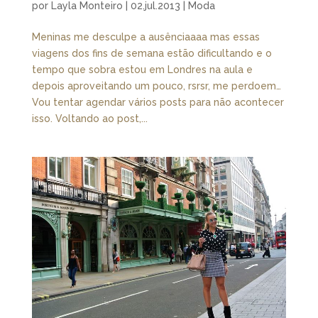
por
Layla Monteiro
|
02.jul.2013
|
Moda
Meninas me desculpe a ausênciaaaa mas essas
viagens dos fins de semana estão dificultando e o
tempo que sobra estou em Londres na aula e
depois aproveitando um pouco, rsrsr, me perdoem…
Vou tentar agendar vários posts para não acontecer
isso. Voltando ao post,...