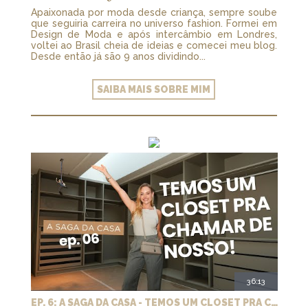
Apaixonada por moda desde criança, sempre soube
que seguiria carreira no universo fashion. Formei em
Design de Moda e após intercâmbio em Londres,
voltei ao Brasil cheia de ideias e comecei meu blog.
Desde então já são 9 anos dividindo...
SAIBA MAIS SOBRE MIM
36:13
EP. 6: A SAGA DA CASA - TEMOS UM CLOSET PRA CHAMAR DE NOSSO + MARCENARIA E PAISAGISMO