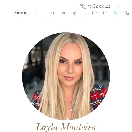
Página 82 de 111
«
Primeira
«
...
10
20
30
...
80
81
82
83
»
Layla Monteiro