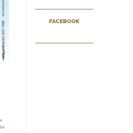
FACEBOOK
le
dia