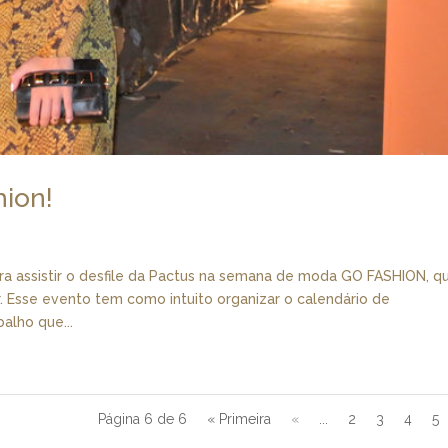
hion!
ara assistir o desfile da Pactus na semana de moda GO FASHION, q
 Esse evento tem como intuito organizar o calendário de
alho que...
Página 6 de 6
« Primeira
«
...
2
3
4
5