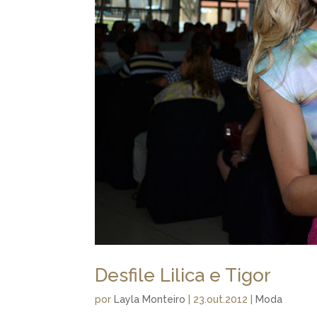
Desfile Lilica e Tigor
por
Layla Monteiro
|
23.out.2012
|
Moda