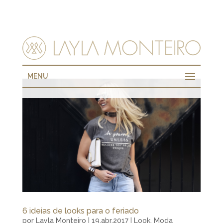
MENU
6 ideias de looks para o feriado
por
Layla Monteiro
|
19.abr.2017
|
Look
,
Moda