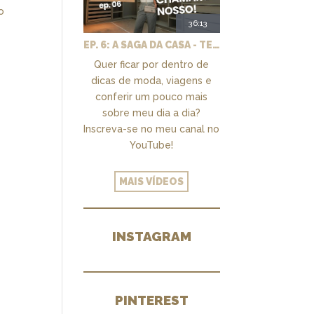
o
36:13
EP. 6: A SAGA DA CASA - TEMOS UM CLOSET PRA CHAMAR DE NOSSO + MARCENARIA E PAISAGISMO
Quer ficar por dentro de
dicas de moda, viagens e
conferir um pouco mais
sobre meu dia a dia?
Inscreva-se no meu canal no
YouTube!
MAIS VÍDEOS
INSTAGRAM
PINTEREST