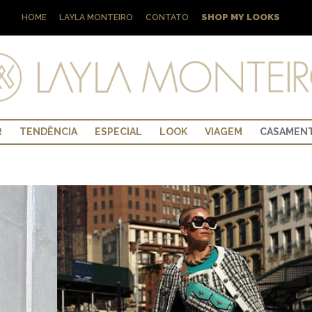
SHOP MY LOOKS
HOME
LAYLA MONTEIRO
CONTATO
R
TENDÊNCIA
ESPECIAL
LOOK
VIAGEM
CASAMEN