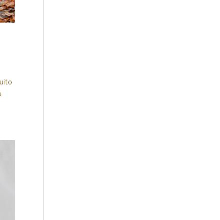
uito
a