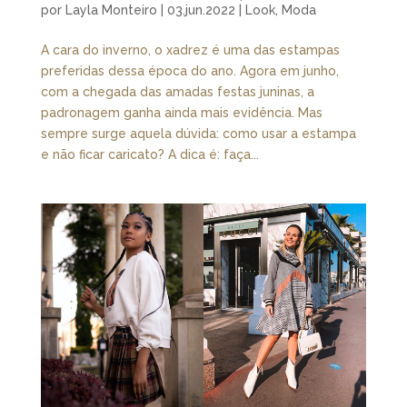
por
Layla Monteiro
|
03.jun.2022
|
Look
,
Moda
A cara do inverno, o xadrez é uma das estampas
preferidas dessa época do ano. Agora em junho,
com a chegada das amadas festas juninas, a
padronagem ganha ainda mais evidência. Mas
sempre surge aquela dúvida: como usar a estampa
e não ficar caricato? A dica é: faça...