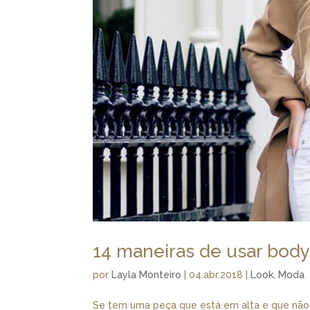
14 maneiras de usar body 
por
Layla Monteiro
|
04.abr.2018
|
Look
,
Moda
Se tem uma peça que está em alta e que não