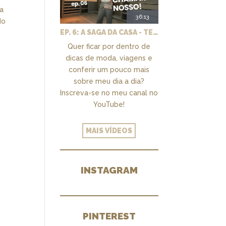
da
36:13
do
EP. 6: A SAGA DA CASA - TEMOS UM CLOSET PRA CHAMAR DE NOSSO + MARCENARIA E PAISAGISMO
Quer ficar por dentro de
dicas de moda, viagens e
conferir um pouco mais
sobre meu dia a dia?
Inscreva-se no meu canal no
YouTube!
MAIS VÍDEOS
INSTAGRAM
PINTEREST