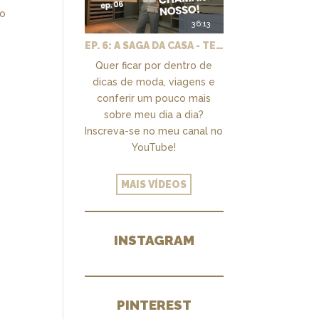
do
36:13
EP. 6: A SAGA DA CASA - TEMOS UM CLOSET PRA CHAMAR DE NOSSO + MARCENARIA E PAISAGISMO
Quer ficar por dentro de
dicas de moda, viagens e
conferir um pouco mais
sobre meu dia a dia?
Inscreva-se no meu canal no
YouTube!
MAIS VÍDEOS
INSTAGRAM
PINTEREST