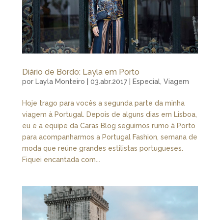
Diário de Bordo: Layla em Porto
por
Layla Monteiro
|
03.abr.2017
|
Especial
,
Viagem
Hoje trago para vocês a segunda parte da minha
viagem à Portugal. Depois de alguns dias em Lisboa,
eu e a equipe da Caras Blog seguimos rumo à Porto
para acompanharmos a Portugal Fashion, semana de
moda que reúne grandes estilistas portugueses.
Fiquei encantada com...