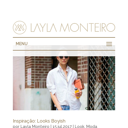
MENU
Inspiração: Looks Boyish
por
Layla Monteiro
|
15.jul.2017
|
Look
,
Moda