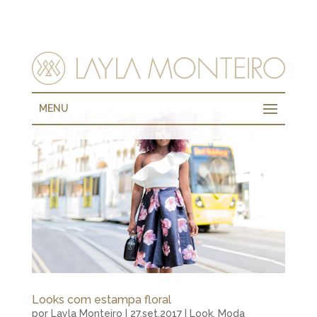
MENU
Looks com estampa floral
por
Layla Monteiro
|
27.set.2017
|
Look
,
Moda