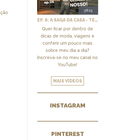
36:13
ação
EP. 6: A SAGA DA CASA - TEMOS UM CLOSET PRA CHAMAR DE NOSSO + MARCENARIA E PAISAGISMO
Quer ficar por dentro de
dicas de moda, viagens e
conferir um pouco mais
sobre meu dia a dia?
Inscreva-se no meu canal no
YouTube!
MAIS VÍDEOS
INSTAGRAM
PINTEREST