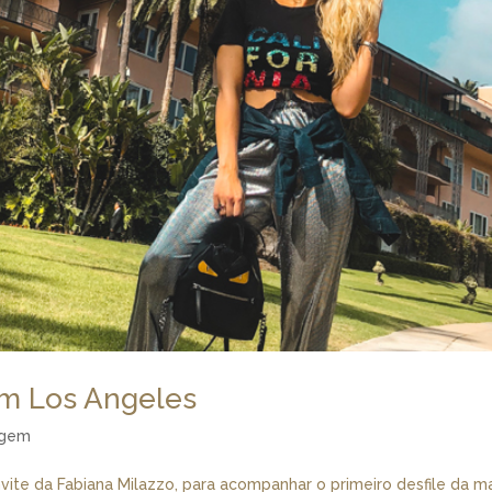
em Los Angeles
agem
ite da Fabiana Milazzo, para acompanhar o primeiro desfile da m