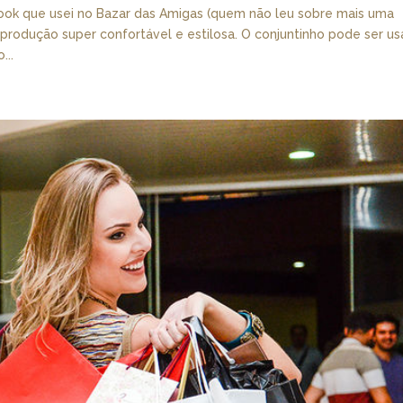
ook que usei no Bazar das Amigas (quem não leu sobre mais uma
 produção super confortável e estilosa. O conjuntinho pode ser u
...