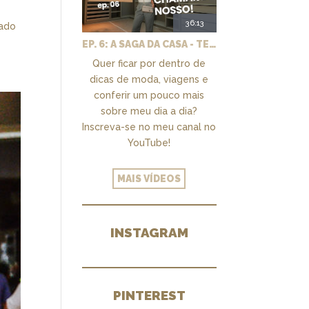
36:13
sado
EP. 6: A SAGA DA CASA - TEMOS UM CLOSET PRA CHAMAR DE NOSSO + MARCENARIA E PAISAGISMO
Quer ficar por dentro de
dicas de moda, viagens e
conferir um pouco mais
sobre meu dia a dia?
Inscreva-se no meu canal no
YouTube!
MAIS VÍDEOS
INSTAGRAM
PINTEREST