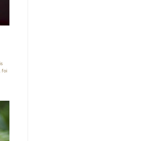
is
 foi