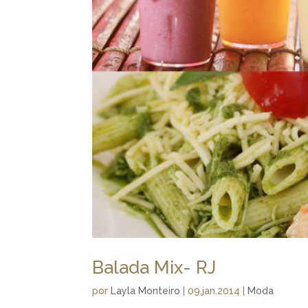
Balada Mix- RJ
por
Layla Monteiro
|
09.jan.2014
|
Moda