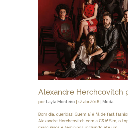
Alexandre Herchcovitch 
por
Layla Monteiro
|
12.abr.2016
|
Moda
Bom dia, queridas! Quem aí é fã de fast fashi
Alexandre Herchcovitch com a C&A! Sim, o to
masculinos e femininos, incluindo até um...