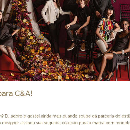
para C&A!
on? Eu adoro e gostei ainda mais quando soube da parceria do estil
p designer assinou sua segunda coleção para a marca com model