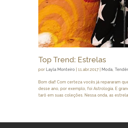
Top Trend: Estrelas
por
Layla Monteiro
|
11.abr.2017
|
Moda
,
Tendê
Bom dia!! Com certeza vocês já repararam qu
desse ano, por exemplo, foi Astrologia. E gr
tarô em suas coleções. Nessa onda, as estrelas