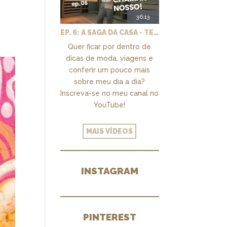
a
36:13
EP. 6: A SAGA DA CASA - TEMOS UM CLOSET PRA CHAMAR DE NOSSO + MARCENARIA E PAISAGISMO
Quer ficar por dentro de
dicas de moda, viagens e
conferir um pouco mais
sobre meu dia a dia?
Inscreva-se no meu canal no
YouTube!
MAIS VÍDEOS
INSTAGRAM
PINTEREST