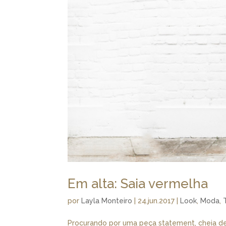
Em alta: Saia vermelha
por
Layla Monteiro
|
24.jun.2017
|
Look
,
Moda
,
Procurando por uma peça statement, cheia d