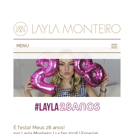
MENU
É festa! Meus 28 anos!
por
Layla Monteiro
|
14.fev.2018
|
Especial