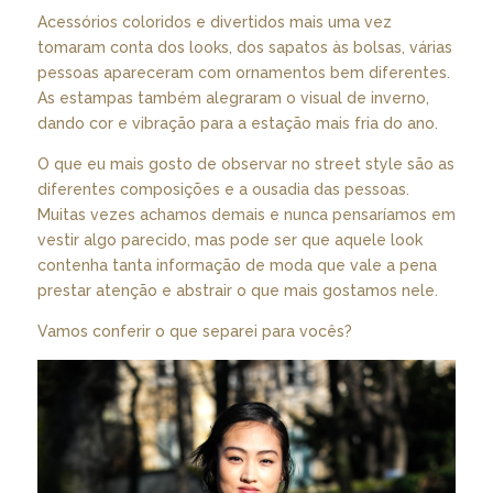
Acessórios coloridos e divertidos mais uma vez
tomaram conta dos looks, dos sapatos às bolsas, várias
pessoas apareceram com ornamentos bem diferentes.
As estampas também alegraram o visual de inverno,
dando cor e vibração para a estação mais fria do ano.
O que eu mais gosto de observar no street style são as
diferentes composições e a ousadia das pessoas.
Muitas vezes achamos demais e nunca pensaríamos em
vestir algo parecido, mas pode ser que aquele look
contenha tanta informação de moda que vale a pena
prestar atenção e abstrair o que mais gostamos nele.
Vamos conferir o que separei para vocês?