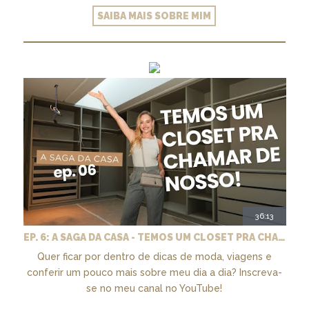
SAIBA MAIS SOBRE MIM
36:13
EP. 6: A SAGA DA CASA - TEMOS UM CLOSET PRA CHAMAR DE NOSSO + MARCENARIA E PAISAGISMO
Quer ficar por dentro de dicas de moda, viagens e
conferir um pouco mais sobre meu dia a dia? Inscreva-
se no meu canal no YouTube!