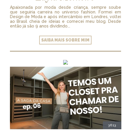
Apaixonada por moda desde criança, sempre soube
que seguiria carreira no universo fashion. Formei em
Design de Moda e após intercâmbio em Londres, voltei
ao Brasil cheia de ideias e comecei meu blog. Desde
então já são 9 anos dividindo...
SAIBA MAIS SOBRE MIM
36:13