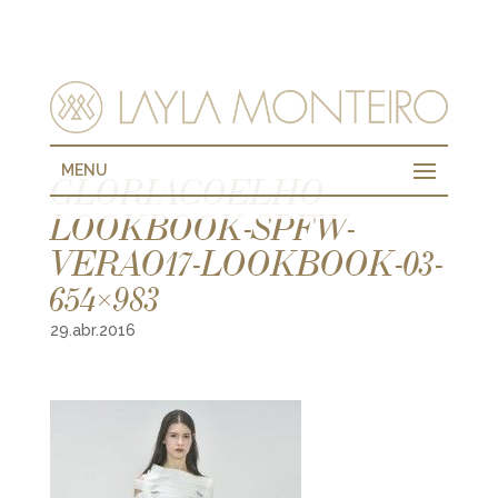
MENU
GLORIACOELHO-
LOOKBOOK-SPFW-
VERAO17-LOOKBOOK-03-
654×983
29.abr.2016