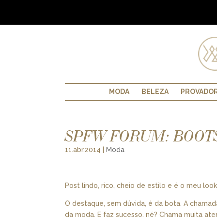
MODA
BELEZA
PROVADO
SPFW FORUM: BOOT
11.abr.2014
|
Moda
Post lindo, rico, cheio de estilo e é o meu lo
O destaque, sem dúvida, é da bota. A chamad
da moda. E faz sucesso, né? Chama muita aten