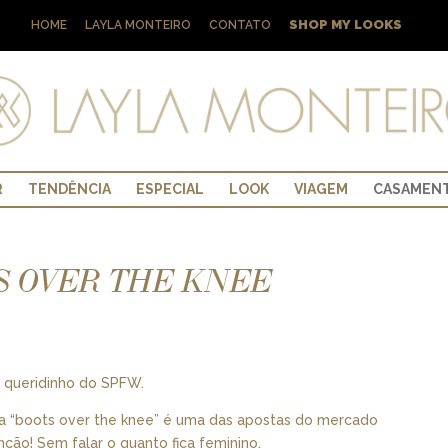
SHOP MY LOOKS
HOME
LAYLA MONTEIRO
CONTATO
R
TENDÊNCIA
ESPECIAL
LOOK
VIAGEM
CASAMEN
S OVER THE KNEE
ok queridinho do SPFW.
a “boots over the knee” é uma das apostas do mercado
ção! Sem falar o quanto fica feminino.