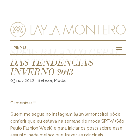
MENU
SPFW: BALANÇO GERAL
DAS TENDÊNCIAS
INVERNO 2013
03.nov.2012
|
Beleza
,
Moda
Oi meninas!!!
Quem me segue no instagram (@laylamonteiro) pôde
conferir que eu estava na semana de moda SPFW (São
Paulo Fashion Week) e para iniciar os posts sobre esse
assunto, nada melhor que trazer as principais