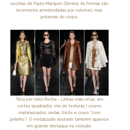
escritas de Paulo Marques Oliveira. As formas são
levemente arredondadas por volumes, mas
próximas do corpo.
Têca por Helô Rocha – Linhas mais retas, em
cortes quadrados, mix de texturas ( couros
matelassados, sedas, tricôs e couro “com
pelinho”). O metalizado dourado também aparece
em grande destaque na coleção.