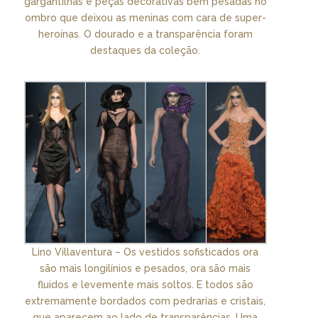
gargantilhas e peças decorativas bem pesadas no
ombro que deixou as meninas com cara de super-
heroínas. O dourado e a transparência foram
destaques da coleção.
Lino Villaventura – Os vestidos sofisticados ora
são mais longilínios e pesados, ora são mais
fluidos e levemente mais soltos. E todos são
extremamente bordados com pedrarias e cristais,
que aparecem ao lado de transparências. Uma