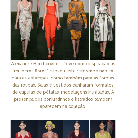
Alexandre Herchcovitc – Teve como inspiração as
“mulheres flores” e levou esta referência não só
para as estampas, como também para as formas
das roupas. Saias e vestidos ganharam formatos
de cúpulas de pétalas, modelagens inusitadas. A
presença dos conjuntinhos e listrados também
aparecem na coleção.