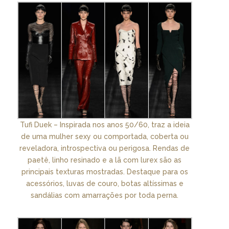
Tufi Duek – Inspirada nos anos 50/60, traz a ideia
de uma mulher sexy ou comportada, coberta ou
reveladora, introspectiva ou perigosa. Rendas de
paetê, linho resinado e a lã com lurex são as
principais texturas mostradas. Destaque para os
acessórios, luvas de couro, botas altíssimas e
sandálias com amarrações por toda perna.