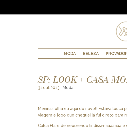
MODA
BELEZA
PROVADO
SP: LOOK + CASA MO
31.out.2013
|
Moda
Meninas olha eu aqui de novo!!! Estava louca p
viagem e logo que cheguei já fui direto para
Calça Flare de neoprende lindíssimaaaaaaa e