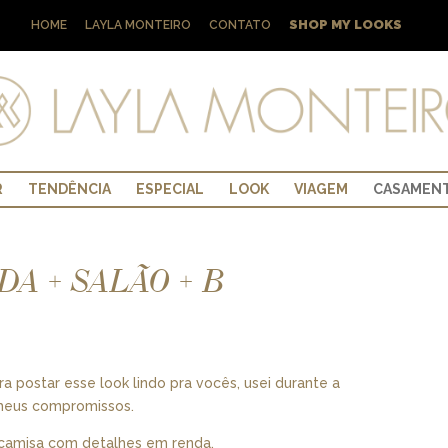
SHOP MY LOOKS
HOME
LAYLA MONTEIRO
CONTATO
R
TENDÊNCIA
ESPECIAL
LOOK
VIAGEM
CASAMEN
DA + SALÃO + B
ra postar esse look lindo pra vocês, usei durante a
 meus compromissos.
 camisa com detalhes em renda.