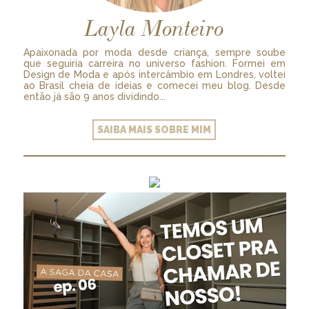
Layla Monteiro
Apaixonada por moda desde criança, sempre soube
que seguiria carreira no universo fashion. Formei em
Design de Moda e após intercâmbio em Londres, voltei
ao Brasil cheia de ideias e comecei meu blog. Desde
então já são 9 anos dividindo...
SAIBA MAIS SOBRE MIM