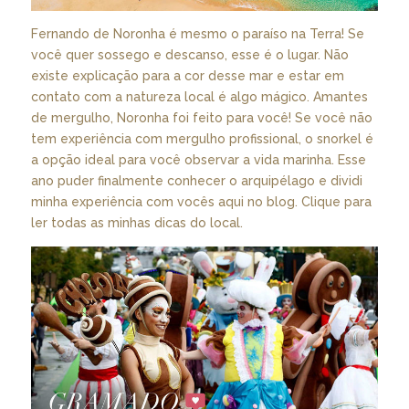
Fernando de Noronha é mesmo o paraíso na Terra! Se
você quer sossego e descanso, esse é o lugar. Não
existe explicação para a cor desse mar e estar em
contato com a natureza local é algo mágico. Amantes
de mergulho, Noronha foi feito para você! Se você não
tem experiência com mergulho profissional, o snorkel é
a opção ideal para você observar a vida marinha. Esse
ano puder finalmente conhecer o arquipélago e dividi
minha experiência com vocês aqui no blog.
Clique
para
ler todas as minhas dicas do local.