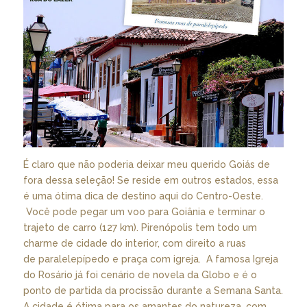
É claro que não poderia deixar meu querido Goiás de
fora dessa seleção! Se reside em outros estados, essa
é uma ótima dica de destino aqui do Centro-Oeste.
Você pode pegar um voo para Goiânia e terminar o
trajeto de carro (127 km). Pirenópolis tem todo um
charme de cidade do interior, com direito a ruas
de paralelepípedo e praça com igreja. A famosa Igreja
do Rosário já foi cenário de novela da Globo e é o
ponto de partida da procissão durante a Semana Santa.
A cidade é ótima para os amantes do natureza, com