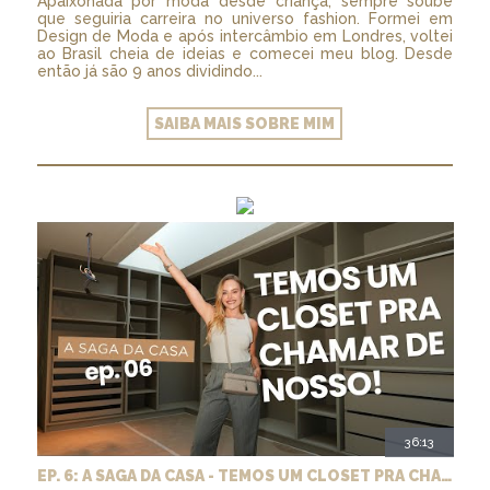
Apaixonada por moda desde criança, sempre soube
que seguiria carreira no universo fashion. Formei em
Design de Moda e após intercâmbio em Londres, voltei
ao Brasil cheia de ideias e comecei meu blog. Desde
então já são 9 anos dividindo...
SAIBA MAIS SOBRE MIM
36:13
EP. 6: A SAGA DA CASA - TEMOS UM CLOSET PRA CHAMAR DE NOSSO + MARCENARIA E PAISAGISMO