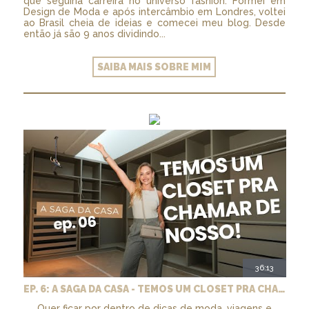
que seguiria carreira no universo fashion. Formei em
Design de Moda e após intercâmbio em Londres, voltei
ao Brasil cheia de ideias e comecei meu blog. Desde
então já são 9 anos dividindo...
SAIBA MAIS SOBRE MIM
36:13
EP. 6: A SAGA DA CASA - TEMOS UM CLOSET PRA CHAMAR DE NOSSO + MARCENARIA E PAISAGISMO
Quer ficar por dentro de dicas de moda, viagens e