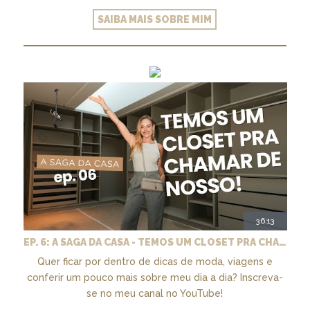
SAIBA MAIS SOBRE MIM
36:13
EP. 6: A SAGA DA CASA - TEMOS UM CLOSET PRA CHAMAR DE NOSSO + MARCENARIA E PAISAGISMO
Quer ficar por dentro de dicas de moda, viagens e
conferir um pouco mais sobre meu dia a dia? Inscreva-
se no meu canal no YouTube!