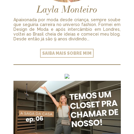
Layla Monteiro
Apaixonada por moda desde criança, sempre soube
que seguiria carreira no universo fashion. Formei em
Design de Moda e após intercâmbio em Londres,
voltei ao Brasil cheia de ideias e comecei meu blog.
Desde então já são 9 anos dividindo...
SAIBA MAIS SOBRE MIM