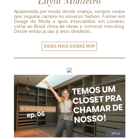
Layla Monteiro
Apaixonada por moda desde criança, sempre soube
que seguiria carreira no universo fashion. Formei em
Design de Moda e após intercâmbio em Londres,
voltei ao Brasil cheia de ideias e comecei meu blog.
Desde então já são 9 anos dividindo...
SAIBA MAIS SOBRE MIM
36:13