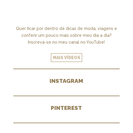
36:13
EP. 6: A SAGA DA CASA - TEMOS UM CLOSET PRA CHAMAR DE NOSSO + MARCENARIA E PAISAGISMO
Quer ficar por dentro de dicas de moda, viagens e
conferir um pouco mais sobre meu dia a dia?
Inscreva-se no meu canal no YouTube!
MAIS VÍDEOS
INSTAGRAM
PINTEREST