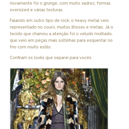
novamente foi o grunge, com muito xadrez, formas
oversized e várias texturas.
Falando em outro tipo de rock, o heavy metal veio
representado no couro, muitos ilhoses e metais. Já o
tecido que chamou a atenção foi o veludo molhado,
que veio em peças mais soltinhas para esquentar no
frio com muito estilo.
Confiram os looks que separei para vocês: