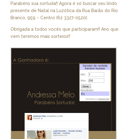
Parabéns sua sortuda!! Agora é só buscar seu lindo
presente de Natal na Luzótica da Rua Barão do Rio
Branco, 959 – Centro (62 3327-0520).
Obrigada a todos vocês que participaram!! Ano que
vem teremos mais sorteios!!