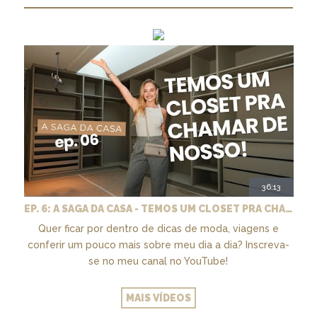
36:13
EP. 6: A SAGA DA CASA - TEMOS UM CLOSET PRA CHAMAR DE NOSSO + MARCENARIA E PAISAGISMO
Quer ficar por dentro de dicas de moda, viagens e
conferir um pouco mais sobre meu dia a dia? Inscreva-
se no meu canal no YouTube!
MAIS VÍDEOS