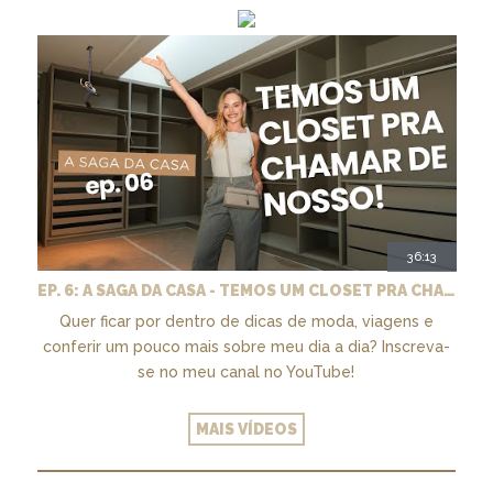
36:13
EP. 6: A SAGA DA CASA - TEMOS UM CLOSET PRA CHAMAR DE NOSSO + MARCENARIA E PAISAGISMO
Quer ficar por dentro de dicas de moda, viagens e
conferir um pouco mais sobre meu dia a dia? Inscreva-
se no meu canal no YouTube!
MAIS VÍDEOS